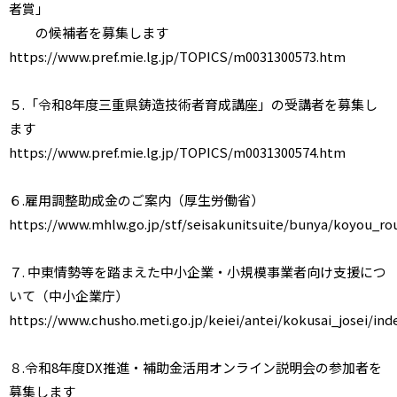
者賞」
の候補者を募集します
https://www.pref.mie.lg.jp/TOPICS/m0031300573.htm
５.「令和8年度三重県鋳造技術者育成講座」の受講者を募集し
ます
https://www.pref.mie.lg.jp/TOPICS/m0031300574.htm
６.雇用調整助成金のご案内（厚生労働省）
https://www.mhlw.go.jp/stf/seisakunitsuite/bunya/koyou_r
７. 中東情勢等を踏まえた中小企業・小規模事業者向け支援につ
いて（中小企業庁）
https://www.chusho.meti.go.jp/keiei/antei/kokusai_josei/ind
８.令和8年度DX推進・補助金活用オンライン説明会の参加者を
募集します