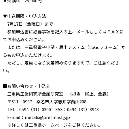
▼受講料 25,000円
▼申込期限・申込方法
7月17日（金曜日）まで
参加申込書に必要事項を記入の上、メールもしくはＦＡＸに
てお申込みください。
または、三重県電子申請・届出システム（LoGoフォーム）か
らもお申込いただけます。
ただし、定員になり次第締め切りますので、ご注意くださ
い。
■お問い合わせ・申込先
三重県工業研究所金属研究室 （担当 尾上、金森）
〒511－0937 桑名市大字志知字西山208
TEL：0594（31）0300 FAX：0594（31）8943
E-mail：metals@pref.mie.lg.jp
※詳しくは三重県ホームページをご覧ください。