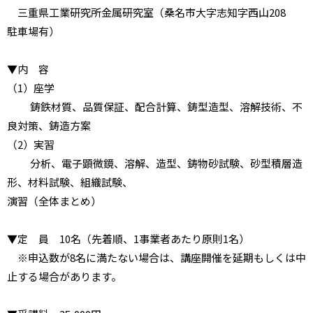
三重県工業研究所金属研究室（桑名市大字志知字西山208
駐車場有）
▼内 容
（1）座学
鋳鉄材質、品質保証、配合計算、鋳型造型、溶解技術、不
良対策、鋳造方案
（2）実習
分析、電子顕微鏡、溶解、造型、鋳物砂試験、砂型積層造
形、材料試験、組織試験、
演習（全体まとめ）
▼定 員 10名（先着順、1事業者あたり原則1名）
※申込数が8名に満たない場合は、講座開催を延期もしくは中
止する場合があります。