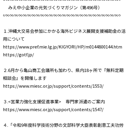
みえ中小企業の元気づくりマガジン（第496号）
∽∽∽∽∽∽∽∽∽∽∽∽∽∽∽∽∽∽∽∽∽∽∽∽∽∽∽
１.沖縄大交易会参加にかかる海外ビジネス展開支援補助金の活
用について
https://www.pref.mie.lg.jp/KIGYORI/HP/m0144800144.htm
https://gotf.jp/
２.6月から亀山商工会議所も加わり、県内18ヶ所で『無料定期
相談会』を開催します
https://www.miesc.or.jp/support/contents/1553/
３.<営業力強化支援促進事業> 専門家派遣のご案内
https://www.miesc.or.jp/support/contents/1547/
４.「令和9年度科学技術分野の文部科学大臣表彰創意工夫功労