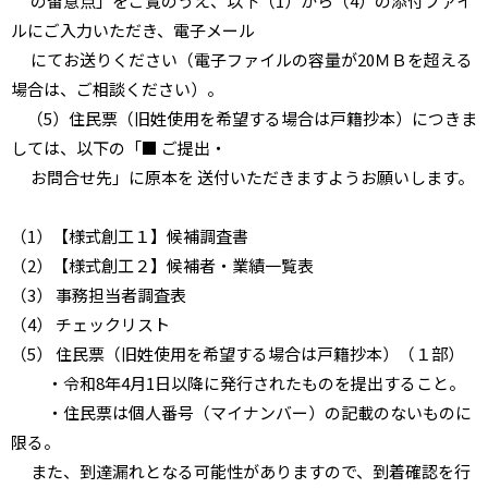
の留意点」をご覧のうえ、以下（1）から（4）の添付ファイ
ルにご入力いただき、電子メール
にてお送りください（電子ファイルの容量が20ＭＢを超える
場合は、ご相談ください）。
（5）住民票（旧姓使用を希望する場合は戸籍抄本）につきま
しては、以下の「■ ご提出・
お問合せ先」に原本を 送付いただきますようお願いします。
（1）【様式創工１】候補調査書
（2）【様式創工２】候補者・業績一覧表
（3） 事務担当者調査表
（4） チェックリスト
（5） 住民票（旧姓使用を希望する場合は戸籍抄本）（１部）
・令和8年4月1日以降に発行されたものを提出すること。
・住民票は個人番号（マイナンバー）の記載のないものに
限る。
また、到達漏れとなる可能性がありますので、到着確認を行